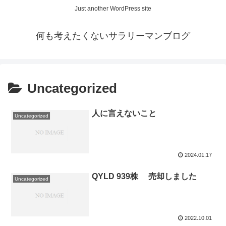
Just another WordPress site
何も考えたくないサラリーマンブログ
Uncategorized
人に言えないこと
Uncategorized
2024.01.17
QYLD 939株 売却しました
Uncategorized
2022.10.01