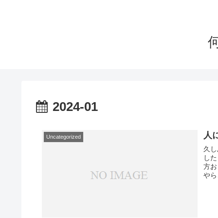
2024-01
人
Uncategorized
久し
した
方お
やら